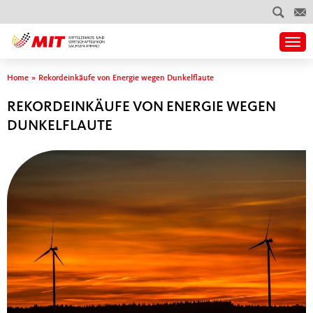
Togg
Sie sind hier
Home
»
Rekordeinkäufe von Energie wegen Dunkelflaute
REKORDEINKÄUFE VON ENERGIE WEGEN
DUNKELFLAUTE